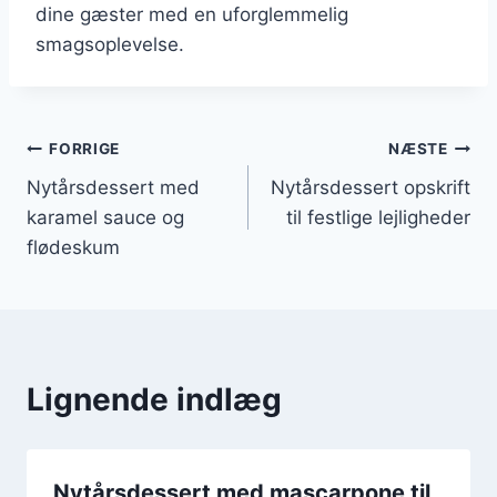
dine gæster med en uforglemmelig
smagsoplevelse.
Indlægsnavigation
FORRIGE
NÆSTE
Nytårsdessert med
Nytårsdessert opskrift
karamel sauce og
til festlige lejligheder
flødeskum
Lignende indlæg
Nytårsdessert med mascarpone til