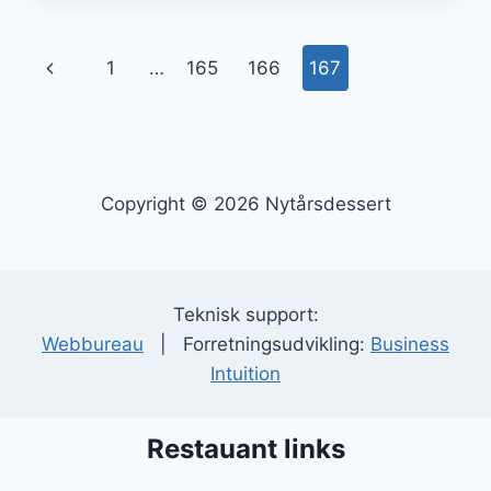
OG
KAFFE
Side
Forrige
1
…
165
166
167
navigation
side
Copyright © 2026 Nytårsdessert
Teknisk support:
Webbureau
| Forretningsudvikling:
Business
Intuition
Restauant links