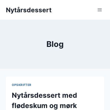
Fortsæt
Nytårsdessert
til
indhold
Blog
OPSKRIFTER
Nytårsdessert med
flødeskum og mørk